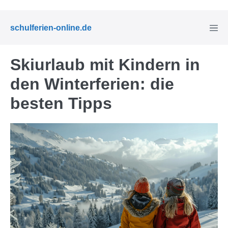
Zum
Inhalt
Menü
schulferien-online.de
springen
Schal
Skiurlaub mit Kindern in
den Winterferien: die
besten Tipps